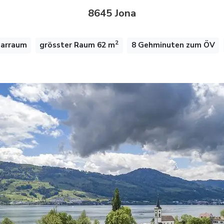
8645 Jona
2
narraum
grösster Raum 62 m
8 Gehminuten zum ÖV