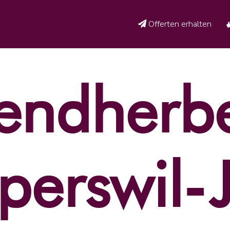
Offerten erhalten
endherb
perswil-