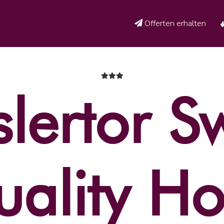
Offerten erhalten
lertor S
ality Ho