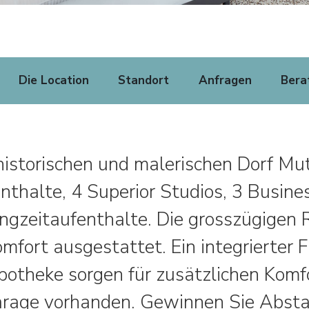
Die Location
Standort
Anfragen
Bera
historischen und malerischen Dorf Mut
nthalte, 4 Superior Studios, 3 Busin
gzeitaufenthalte. Die grosszügigen R
fort ausgestattet. Ein integrierter 
otheke sorgen für zusätzlichen Komfor
garage vorhanden. Gewinnen Sie Abst