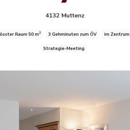
4132 Muttenz
2
össter Raum 50 m
3 Gehminuten zum ÖV
im Zentrum
Strategie-Meeting