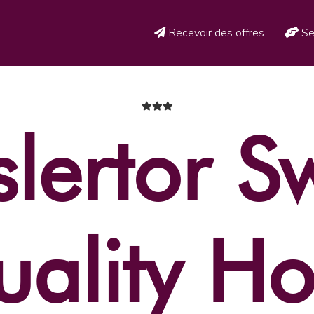
Recevoir des offres
Se
lertor S
ality Ho