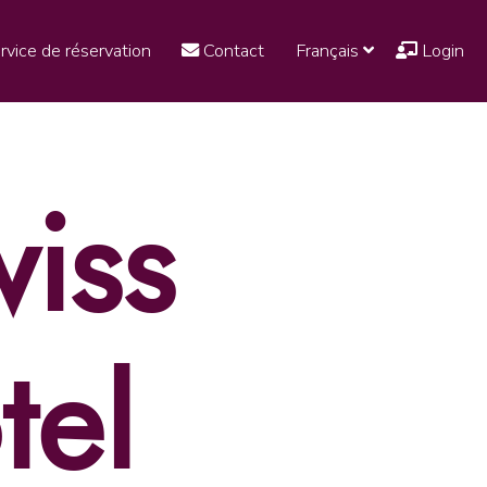
rvice de réservation
Contact
Français
Login
wiss
tel