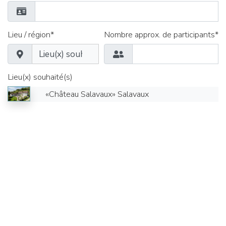
Lieu / région*
Nombre approx. de participants*
Lieu(x) souhaité(s)
«Château Salavaux» Salavaux
Date de*
Heure*
Délai jusqu'au*
Heure*
Salles de séminaire