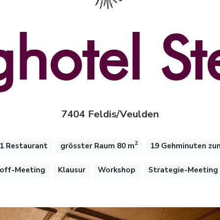
ghotel St
7404 Feldis/Veulden
2
1 Restaurant
grösster Raum 80 m
19 Gehminuten zu
-off-Meeting
Klausur
Workshop
Strategie-Meeting