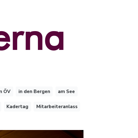
erna
m ÖV
in den Bergen
am See
Kadertag
Mitarbeiteranlass