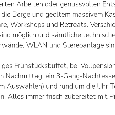
ten Arbeiten oder genussvollen Ents
n die Berge und geöltem massivem Ka
re, Workshops und Retreats. Verschi
ind möglich und sämtliche technische
nwände, WLAN und Stereoanlage sind 
tiges Frühstücksbuffet, bei Vollpension
m Nachmittag, ein 3-Gang-Nachtessen 
m Auswählen) und rund um die Uhr Te
n. Alles immer frisch zubereitet mit 