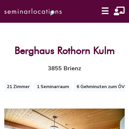
☰
Berghaus Rothorn Kulm
3855 Brienz
21 Zimmer
1 Seminarraum
6 Gehminuten zum ÖV