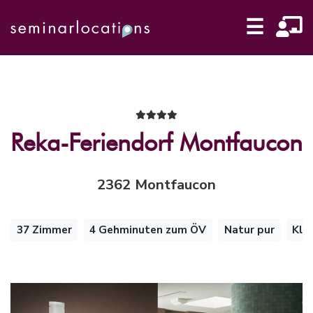
☰
Reka-Feriendorf Montfaucon
2362 Montfaucon
37 Zimmer
4 Gehminuten zum ÖV
Natur pur
Kla