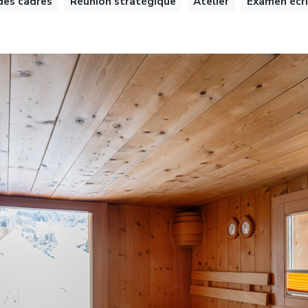
des cadres
Réunion stratégique
Atelier
Examen écri