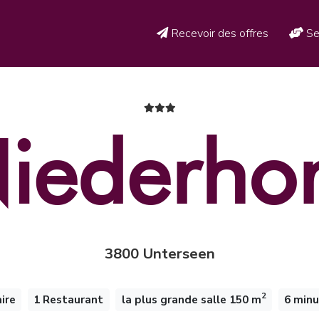
Recevoir des offres
Se
iederho
3800 Unterseen
2
ire
1 Restaurant
la plus grande salle 150 m
6 minu