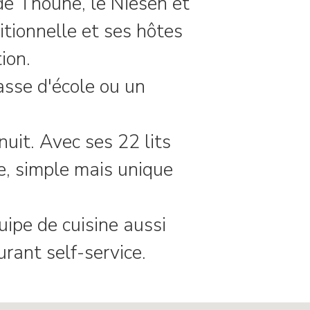
de Thoune, le Niesen et
tionnelle et ses hôtes
ion.
asse d'école ou un
nuit. Avec ses 22 lits
e, simple mais unique
uipe de cuisine aussi
rant self-service.