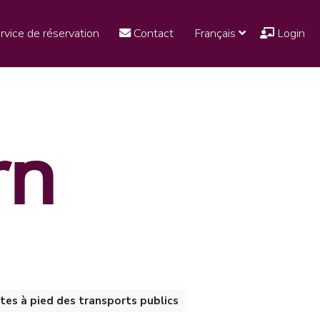
rvice de réservation
Contact
Français
Login
rn
tes à pied des transports publics