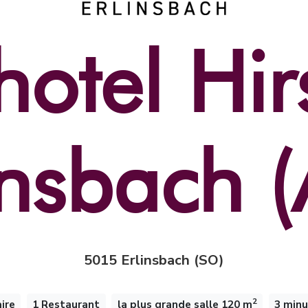
otel Hi
insbach 
5015 Erlinsbach (SO)
2
ire
1 Restaurant
la plus grande salle 120 m
3 minu