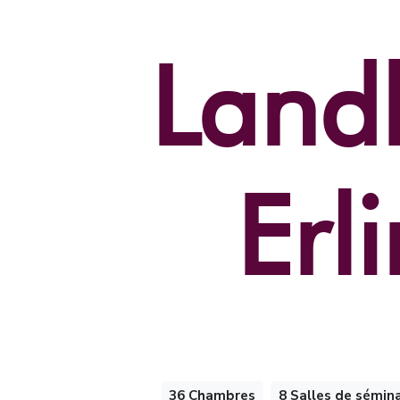
Landh
Erl
36 Chambres
8 Salles de sémina