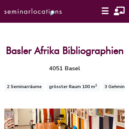
☰
Basler Afrika Bibliographien
4051 Basel
2
2 Seminarräume
grösster Raum 100 m
3 Gehminu