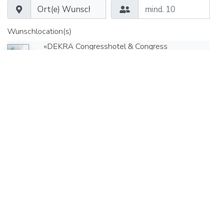
Wunschlocation(s)
«DEKRA Congresshotel & Congress
Center Wart» Altensteig Wart
Termin von*
Uhrzeit*
Termin bis*
Uhrzeit*
Seminarräume
Gruppenräume