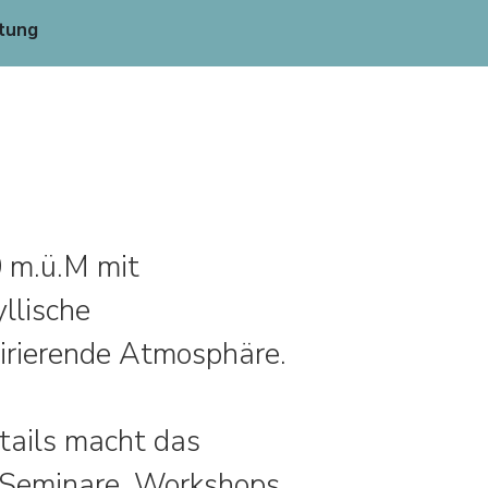
tung
0 m.ü.M mit
yllische
pirierende Atmosphäre.
tails macht das
, Seminare, Workshops,