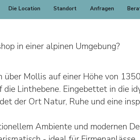
Die Location
Standort
Anfragen
Bera
shop in einer alpinen Umgebung?
h über Mollis auf einer Höhe von 135
 die Linthebene. Eingebettet in die id
det der Ort Natur, Ruhe und eine ins
itionellem Ambiente und modernen De
rismatisch - ideal für Firmenanlässe