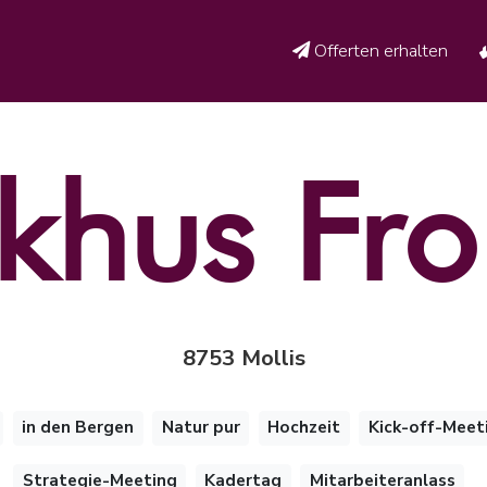
Offerten erhalten
khus Fr
8753 Mollis
in den Bergen
Natur pur
Hochzeit
Kick-off-Meet
Strategie-Meeting
Kadertag
Mitarbeiteranlass