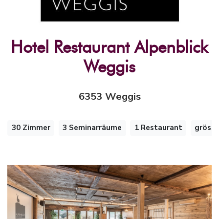
Hotel Restaurant Alpenblick
Weggis
6353 Weggis
30 Zimmer
3 Seminarräume
1 Restaurant
gröss