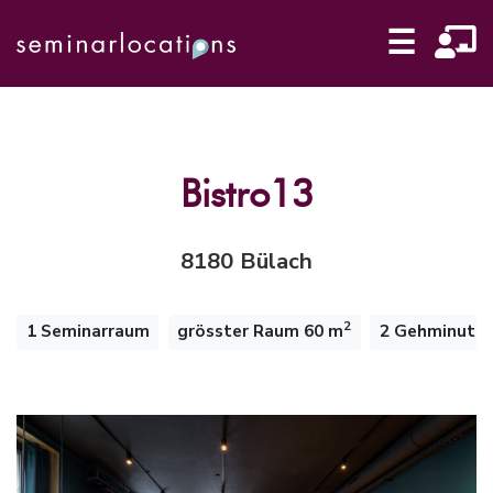
☰
Bistro13
8180 Bülach
2
1 Seminarraum
grösster Raum 60 m
2 Gehminute