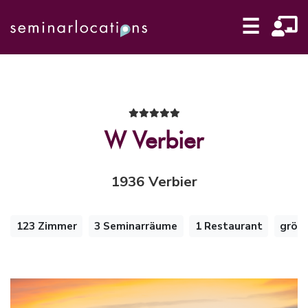
☰
W Verbier
1936 Verbier
123 Zimmer
3 Seminarräume
1 Restaurant
grös