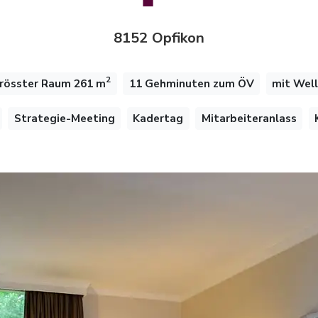
8152 Opfikon
2
rösster Raum 261 m
11 Gehminuten zum ÖV
mit Wel
Strategie-Meeting
Kadertag
Mitarbeiteranlass