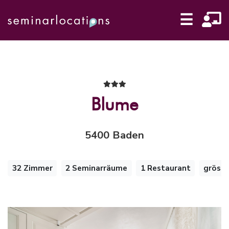
☰
Blume
5400 Baden
32 Zimmer
2 Seminarräume
1 Restaurant
gröss