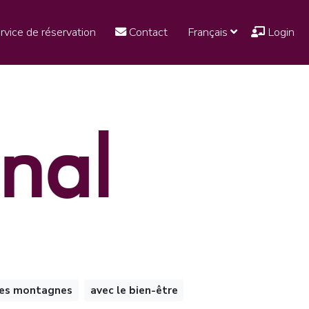
rvice de réservation
Contact
Français
Login
nal
les montagnes
avec le bien-être