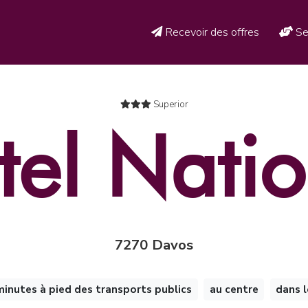
Recevoir des offres
Se
Superior
tel Natio
7270 Davos
minutes à pied des transports publics
au centre
dans 