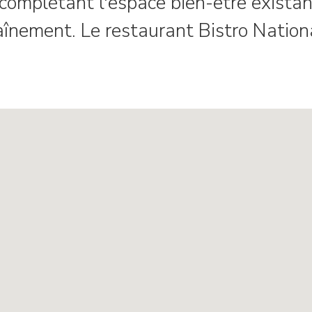
mplétant l'espace bien-être existant,
aînement. Le restaurant Bistro Natio