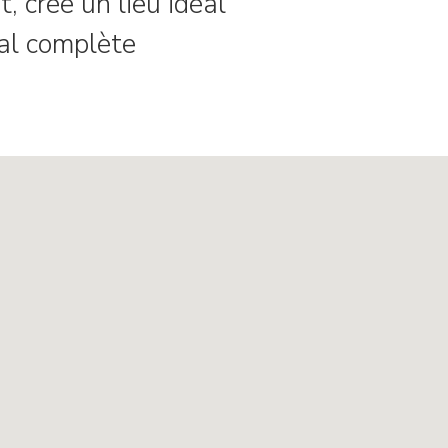
 crée un lieu idéal
nal complète