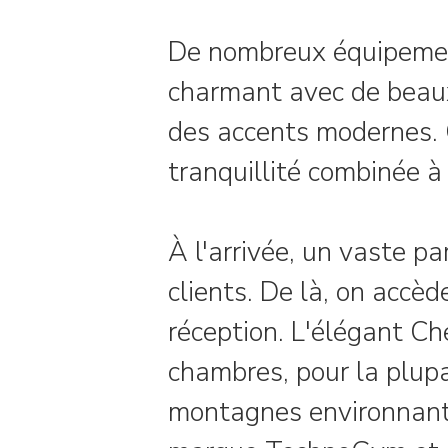
De nombreux équipements
charmant avec de beaux
des accents modernes. C
tranquillité combinée à
À l'arrivée, un vaste p
clients. De là, on accè
réception. L'élégant Che
chambres, pour la plupa
montagnes environnantes