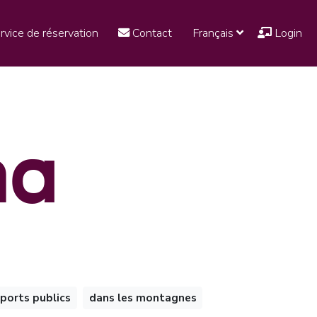
rvice de réservation
Contact
Français
Login
na
sports publics
dans les montagnes