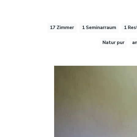
17 Zimmer
1 Seminarraum
1 Res
Natur pur
a