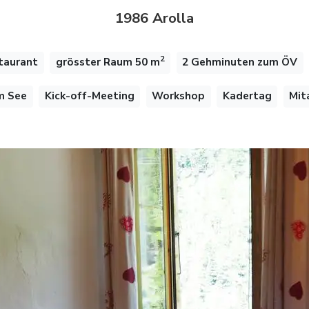
1986 Arolla
2
taurant
grösster Raum 50 m
2 Gehminuten zum ÖV
m See
Kick-off-Meeting
Workshop
Kadertag
Mit